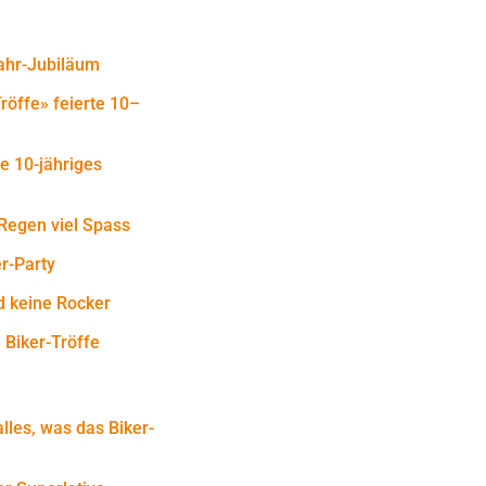
Jahr-Jubiläum
röffe» feierte 10–
te 10-jähriges
 Regen viel Spass
er-Party
nd keine Rocker
 Biker-Tröffe
lles, was das Biker-