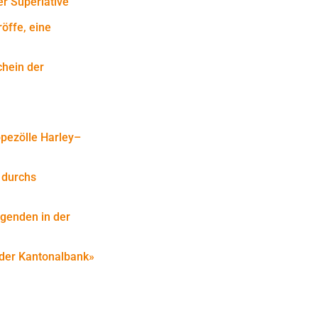
er Superlative
röffe, eine
chein der
ppezölle Harley–
d durchs
genden in der
 der Kantonalbank»