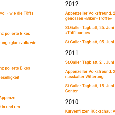
2012
oll» wie die Töffs
Appenzeller Volksfreund, 
genossen «Biker–Tröffe»
St.Galler Tagblatt, 25. Jun
«Töfflibuebe»
z polierte Bikes
St.Galler Tagblatt, 05. Jun
ung «glanzvoll» wie
2011
St.Galler Tagblatt, 21. Ju
z polierte Bikes
Appenzeller Volksfreund, 2
nasskalter Witterung
eselligkeit
St.Galler Tagblatt, 15. Juni
Gonten
Appenzell
2010
t in und um
Kurvenflitzer, Rückschau: 